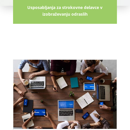
Usposabljanja za strokovne delavce v
izobraževanju odraslih