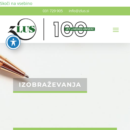
Skoči na vsebino
031 729 905
info@zlus.si
IZOBRAŽEVANJA