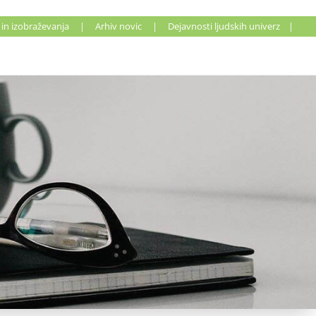
 in izobraževanja
|
Arhiv novic
|
Dejavnosti ljudskih univerz
|