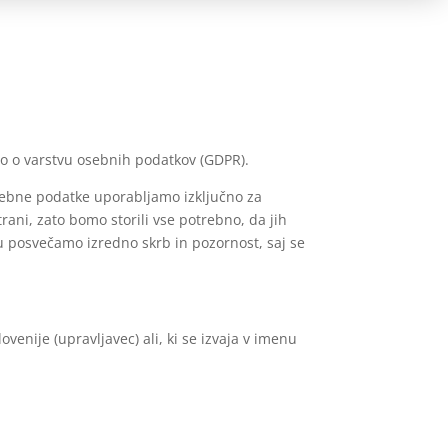
bo o varstvu osebnih podatkov (GDPR).
sebne podatke uporabljamo izključno za
ani, zato bomo storili vse potrebno, da jih
u posvečamo izredno skrb in pozornost, saj se
ovenije (upravljavec) ali, ki se izvaja v imenu