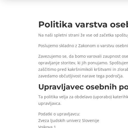
Politika varstva os
Na naši spletni strani že vse od začetka spoš
Poslujemo skladno z Zakonom o varstvu osebnih
Zavezujemo se, da bomo varovali zaupnost ose
opravljanje storitev, ki jih ponujamo. Spoštuj
zaščitimo pred kakršnimikoli kršitvami in zlo
zavedamo občutljivost narave tega področja.
Upravljavec osebnih po
Ta politika velja za obdelavo (uporabo) katerihk
upravljavca.
Podatki o upravljavcu:
Zveza ljudskih univerz Slovenije
Vojkova 1