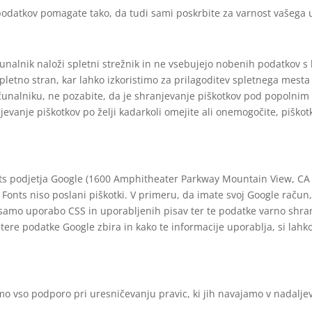
podatkov pomagate tako, da tudi sami poskrbite za varnost vašega 
čunalnik naloži spletni strežnik in ne vsebujejo nobenih podatkov s k
 spletno stran, kar lahko izkoristimo za prilagoditev spletnega mest
ačunalniku, ne pozabite, da je shranjevanje piškotkov pod popolnim
evanje piškotkov po želji kadarkoli omejite ali onemogočite, piškot
ts podjetja Google (1600 Amphitheater Parkway Mountain View, CA 
le Fonts niso poslani piškotki. V primeru, da imate svoj Google rač
amo uporabo CSS in uporabljenih pisav ter te podatke varno shranju
atere podatke Google zbira in kako te informacije uporablja, si lah
 vso podporo pri uresničevanju pravic, ki jih navajamo v nadalje