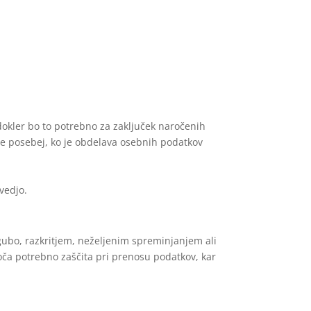
okler bo to potrebno za zaključek naročenih
, še posebej, ko je obdelava osebnih podatkov
vedjo.
gubo, razkritjem, neželjenim spreminjanjem ali
ča potrebno zaščita pri prenosu podatkov, kar