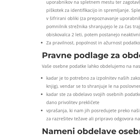
uporabnikov na spletnem mestu ter zagotavl
piškotek za identifikacijo in spremljanje. Sp
v šifrirani obliki (za prepoznavanje uporabni
pomnilnik strežnika shranjujejo le za čas traj
obiskovalca 2 leti, potem postanejo neaktivn
Za pravilnost, popolnost in ažurnost podatko
Pravne podlage za obd
Vaše osebne podatke lahko obdelujemo na nas
kadar je to potrebno za izpolnitev naših zak
knjig), vendar se to shranjuje le na poslovne
kadar ste za obdelavo svojih osebnih podatk
dano privolitev prekličete
vprašanja, ki nam jih posredujete preko naši
za razrešitev težave ali pripravo odgovora n
Nameni obdelave oseb