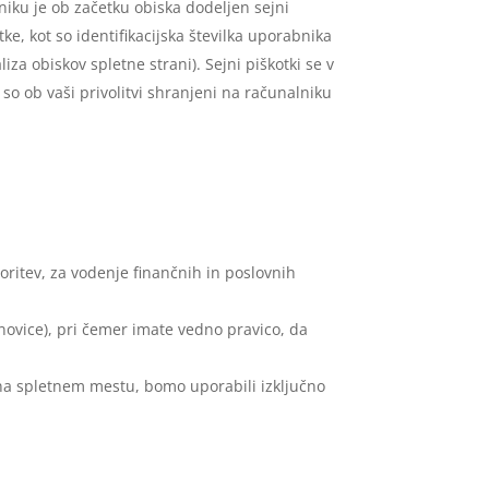
ku je ob začetku obiska dodeljen sejni
ke, kot so identifikacijska številka uporabnika
za obiskov spletne strani). Sejni piškotki se v
a so ob vaši privolitvi shranjeni na računalniku
oritev, za vodenje finančnih in poslovnih
ovice), pri čemer imate vedno pravico, da
h na spletnem mestu, bomo uporabili izključno