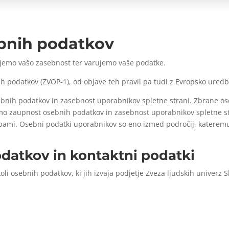
ebnih podatkov
tujemo vašo zasebnost ter varujemo vaše podatke.
 podatkov (ZVOP-1), od objave teh pravil pa tudi z Evropsko ured
bnih podatkov in zasebnost uporabnikov spletne strani. Zbrane o
emo zaupnost osebnih podatkov in zasebnost uporabnikov spletne str
rabami. Osebni podatki uporabnikov so eno izmed področij, katerem
datkov in kontaktni podatki
oli osebnih podatkov, ki jih izvaja podjetje Zveza ljudskih univerz Sl