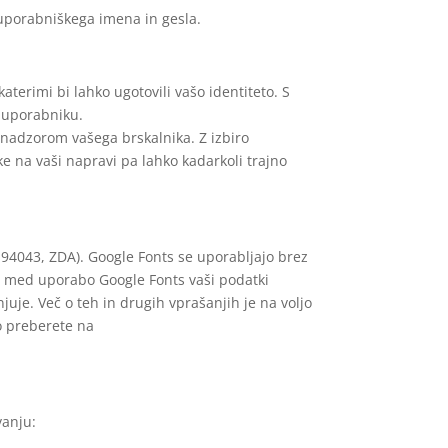
uporabniškega imena in gesla.
aterimi bi lahko ugotovili vašo identiteto. S
a uporabniku.
 nadzorom vašega brskalnika. Z izbiro
ke na vaši napravi pa lahko kadarkoli trajno
94043, ZDA). Google Fonts se uporabljajo brez
un, med uporabo Google Fonts vaši podatki
je. Več o teh in drugih vprašanjih je na voljo
ko preberete na
vanju: