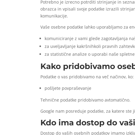
Potrebno je izrecno potrditi strinjanje in sez
obrazca in vpisali svoje podatke izrazili strin
komunikacije.
Vaše osebne podatke lahko uporabljamo za en
komuniciranje z vami glede zagotavljanja naš
za uveljavljanje kakršnihkoli pravnih zahtev
za statistične analize o uporabi naše spletne
Kako pridobivamo ose
Podatke o vas pridobivamo na več načinov, ko:
pošljete povpraševanje
Tehnične podatke pridobivamo avtomatično.
Google nam posreduje podatke, za katere ste ji
Kdo ima dostop do vaš
Dostop do vaših osebnih podatkov imamo izklj