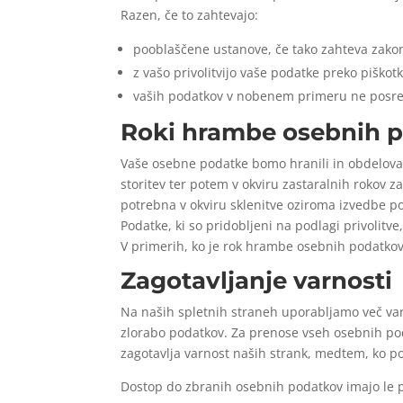
Razen, če to zahtevajo:
pooblaščene ustanove, če tako zahteva zakon 
z vašo privolitvijo vaše podatke preko piško
vaših podatkov v nobenem primeru ne posr
Roki hrambe osebnih 
Vaše osebne podatke bomo hranili in obdeloval
storitev ter potem v okviru zastaralnih rokov z
potrebna v okviru sklenitve oziroma izvedbe p
Podatke, ki so pridobljeni na podlagi privolitve
V primerih, ko je rok hrambe osebnih podatko
Zagotavljanje varnosti
Na naših spletnih straneh uporabljamo več varn
zlorabo podatkov. Za prenose vseh osebnih pod
zagotavlja varnost naših strank, medtem, ko po
Dostop do zbranih osebnih podatkov imajo le p