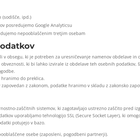
(sodišče, ipd.)
tkov posredujemo Google Analyticsu
edujemo nepooblaščenim tretjim osebam
podatkov
i v obsegu, ki je potreben za uresničevanje namenov obdelave in d
a obveznosti, ki bi lahko izvirale iz obdelave teh osebnih podatkov
ogodbe.
, hranimo do preklica.
v zapovedan z zakonom, podatke hranimo v skladu z zakonsko zapo
ostno-zaščitnih sistemov, ki zagotavljajo ustrezno zaščito pred iz
atkov uporabljamo tehnologijo SSL (Secure Socket Layer), ki omogo
datki potujejo v bazo.
ooblaščene osebe (zaposleni, pogodbeni partnerji).