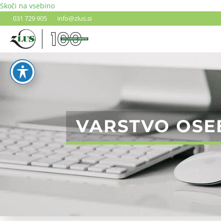
Skoči na vsebino
031 729 905
info@zlus.si
VARSTVO OSE