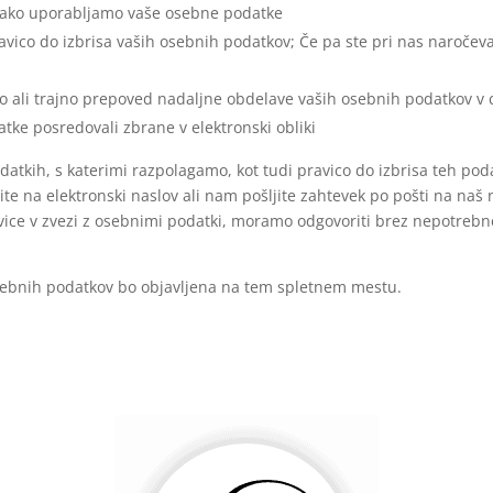
, kako uporabljamo vaše osebne podatke
ravico do izbrisa vaših osebnih podatkov; Če pa ste pri nas naroče
 ali trajno prepoved nadaljne obdelave vaših osebnih podatkov v ce
ke posredovali zbrane v elektronski obliki
datkih, s katerimi razpolagamo, kot tudi pravico do izbrisa teh pod
te na elektronski naslov ali nam pošljite zahtevek po pošti na naš 
ravice v zvezi z osebnimi podatki, moramo odgovoriti brez nepotre
sebnih podatkov bo objavljena na tem spletnem mestu.