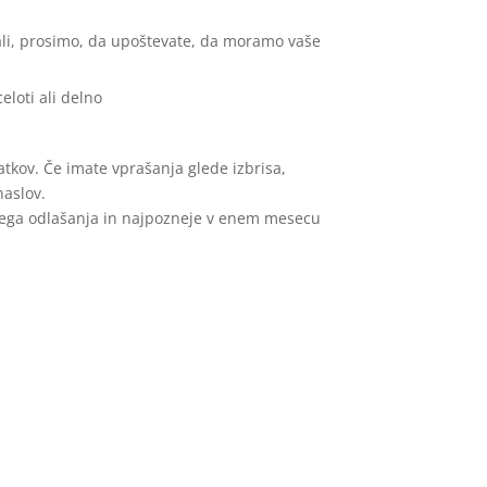
vali, prosimo, da upoštevate, da moramo vaše
loti ali delno
atkov. Če imate vprašanja glede izbrisa,
naslov.
bnega odlašanja in najpozneje v enem mesecu