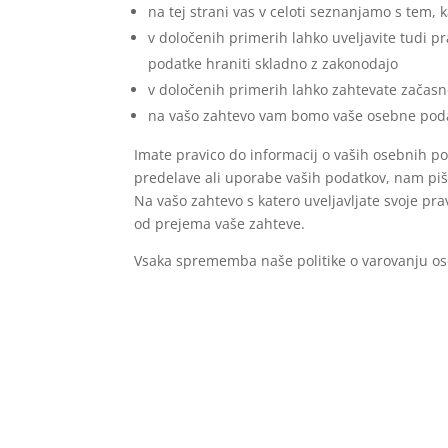
na tej strani vas v celoti seznanjamo s tem
v določenih primerih lahko uveljavite tudi p
podatke hraniti skladno z zakonodajo
v določenih primerih lahko zahtevate začasno
na vašo zahtevo vam bomo vaše osebne podat
Imate pravico do informacij o vaših osebnih po
predelave ali uporabe vaših podatkov, nam piši
Na vašo zahtevo s katero uveljavljate svoje p
od prejema vaše zahteve.
Vsaka sprememba naše politike o varovanju o