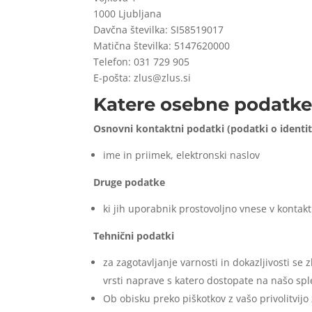
1000 Ljubljana
Davčna številka: SI58519017
Matična številka: 5147620000
Telefon: 031 729 905
E-pošta: zlus@zlus.si
Katere osebne podatke
Osnovni kontaktni podatki (podatki o identit
ime in priimek, elektronski naslov
Druge podatke
ki jih uporabnik prostovoljno vnese v kontak
Tehnični podatki
za zagotavljanje varnosti in dokazljivosti se
vrsti naprave s katero dostopate na našo sp
Ob obisku preko piškotkov z vašo privolitvijo