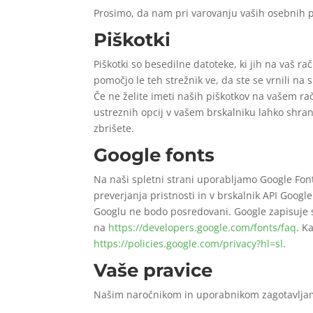
Prosimo, da nam pri varovanju vaših osebnih 
Piškotki
Piškotki so besedilne datoteke, ki jih na vaš ra
pomočjo le teh strežnik ve, da ste se vrnili na
Če ne želite imeti naših piškotkov na vašem r
ustreznih opcij v vašem brskalniku lahko shranj
zbrišete.
Google fonts
Na naši spletni strani uporabljamo Google Fon
preverjanja pristnosti in v brskalnik API Goog
Googlu ne bodo posredovani. Google zapisuje s
na
https://developers.google.com/fonts/faq
. K
https://policies.google.com/privacy?hl=sl
.
Vaše pravice
Našim naročnikom in uporabnikom zagotavljamo