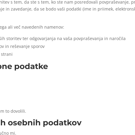
nanitev s tem, da ste s tem, ko ste nam posredovali povpraševanje,
janje in zavedanje, da se bodo vaši podatki (ime in priimek, elektron
ega ali več navedenih namenov:
ih storitev ter odgovarjanja na vaša povpraševanja in naročila
kov in reševanje sporov
 strani
bne podatke
m to dovolili.
ih osebnih podatkov
učno mi.