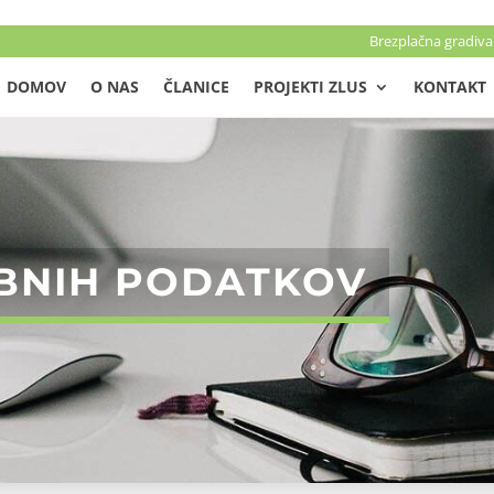
Brezplačna gradiva
DOMOV
O NAS
ČLANICE
PROJEKTI ZLUS
KONTAKT
BNIH PODATKOV