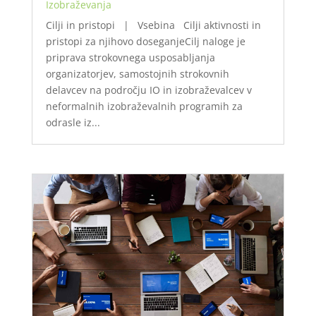
Izobraževanja
Cilji in pristopi | Vsebina Cilji aktivnosti in
pristopi za njihovo doseganjeCilj naloge je
priprava strokovnega usposabljanja
organizatorjev, samostojnih strokovnih
delavcev na področju IO in izobraževalcev v
neformalnih izobraževalnih programih za
odrasle iz...