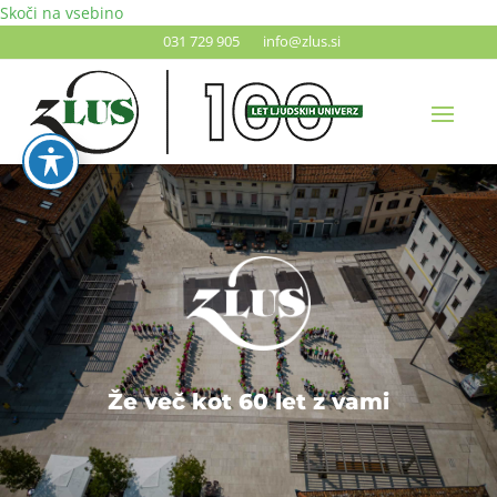
Skoči na vsebino
031 729 905
info@zlus.si
Ž
e
v
e
č
k
o
t
6
0
l
e
t
z
v
a
m
i