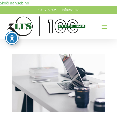
Skoči na vsebino
031 729 905
info@zlus.si