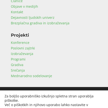
Članice
Objave v medijih
Kontakt
Dejavnosti ljudskih univerz
Brezplačna gradiva in izobraževanja
Projekti
Konference
Poslovni zajtrki
Izobraževanja
Programi
Gradiva
Srečanja
Mednarodno sodelovanje
© Zlus2019 | Vse pravice pridržane |
Varstvo
Za boljšo uporabniško izkušnjo spletna stran uporablja
osebnih podatkov
|
Izdelava spletnih strani
:
piškotke.
www.splet99.net
Več o piškotkih in njihovo uporabo lahko nastavite v