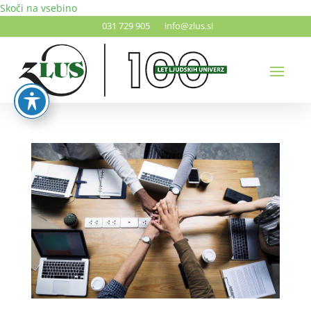
Skoči na vsebino
031 729 905
info@zlus.si