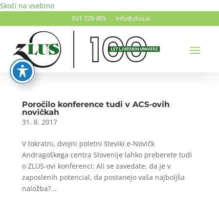
Skoči na vsebino
031 729 905
info@zlus.si
Poročilo konference tudi v ACS-ovih
novičkah
31. 8. 2017
V tokratni, dvojni poletni števiki e-Novičk
Andragoškega centra Slovenije lahko preberete tudi
o ZLUS-ovi konferenci: Ali se zavedate, da je v
zaposlenih potencial, da postanejo vaša najboljša
naložba?...