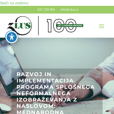
Skoči na vsebino
031 729 905
info@zlus.si
RAZVOJ IN
IMPLEMENTACIJA
PROGRAMA SPLOŠNEGA
NEFORMALNEGA
IZOBRAŽEVANJA Z
NASLOVOM:
MEDNARODNA