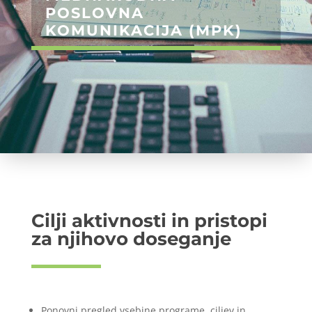
POSLOVNA
KOMUNIKACIJA (MPK)
Cilji aktivnosti in pristopi
za njihovo doseganje
Ponovni pregled vsebine programe, ciljev in