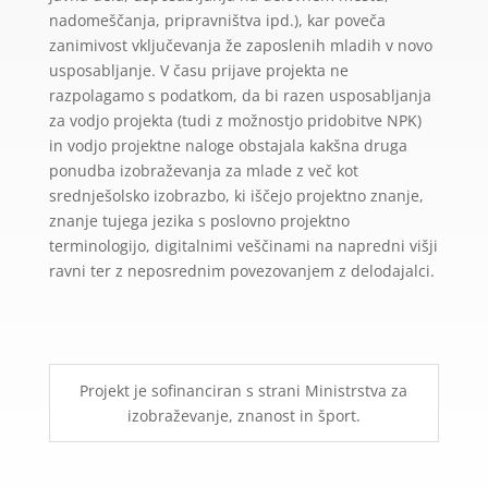
nadomeščanja, pripravništva ipd.), kar poveča
zanimivost vključevanja že zaposlenih mladih v novo
usposabljanje. V času prijave projekta ne
razpolagamo s podatkom, da bi razen usposabljanja
za vodjo projekta (tudi z možnostjo pridobitve NPK)
in vodjo projektne naloge obstajala kakšna druga
ponudba izobraževanja za mlade z več kot
srednješolsko izobrazbo, ki iščejo projektno znanje,
znanje tujega jezika s poslovno projektno
terminologijo, digitalnimi veščinami na napredni višji
ravni ter z neposrednim povezovanjem z delodajalci.
Projekt je sofinanciran s strani Ministrstva za
izobraževanje, znanost in šport.