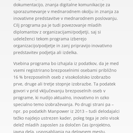
dokumentacijo, znanja digitalne komunikacije za
sporazumevanje v mednarodnem okolju in znanja za
inovativne predstavitve v mednarodnem poslovanju.
Cilj programa pa je tudi povezovanje mladih
diplomantov z organizacijami/podjetji, saj si
udeleženci tekom programa izberejo
organizacijo/podjetje in zanj pripravijo inovativno
predstavitev podjetja ali izdelka.
Vsebina programa bo izhajala iz podatkov, da je med
vsemi registrirano brezposelnimi osebami približno
16 % brezposelnih oseb z visokošolsko izobrazbo
prve, druge ali tretje stopnje izobrazbe. Ta podatek
govori v prid vključevanju brezposelnih oseb v
programe, ki nudijo aktualno, inovativno in ozko
specialno temo izobraževanja. Po drugi strani pa –
npr. po podatkih Manpower iz 2013 – tudi delodajalci
težko najdejo ustrezen kader, poleg tega je zelo visok
delež mladih zaposlen za določen čas (projektno,
javna dela, usposabljanja na delovnem mestu,