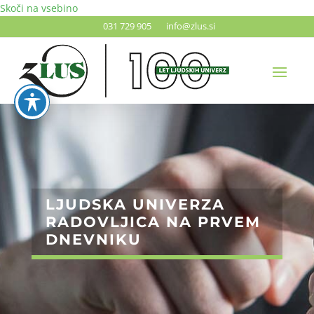
Skoči na vsebino
031 729 905
info@zlus.si
LJUDSKA UNIVERZA
RADOVLJICA NA PRVEM
DNEVNIKU